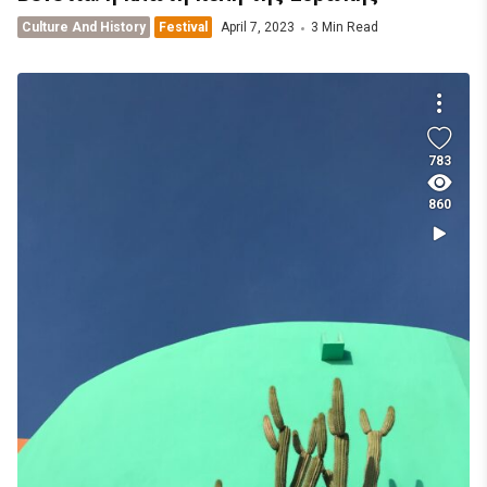
Culture And History
Festival
April 7, 2023
3 Min Read
783
860