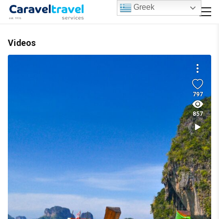
Greek
Videos
797
857