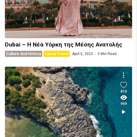
Dubai – Η Νέα Υόρκη της Μέσης Ανατολής
Culture And History
Luxury Travel
April 6, 2023
3 Min Read
810
949