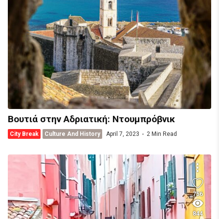
Βουτιά στην Αδριατική: Ντουμπρόβνικ
City Break
Culture And History
April 7, 2023
2 Min Read
756
844