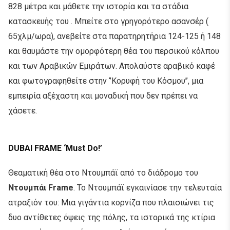
828 μέτρα και μάθετε την ιστορία και τα στάδια
κατασκευής του . Μπείτε στο γρηγορότερο ασανσέρ (
65χλμ/ωρα), ανεβείτε στα παρατηρητήρια 124-125 ή 148
και θαυμάστε την ομορφότερη θέα του περσικού κόλπου
και των Αραβικών Εμιράτων. Απολαύστε αραβικό καφέ
και φωτογραφηθείτε στην ‘’Κορυφή του Κόσμου’’, μια
εμπειρία αξέχαστη και μοναδική που δεν πρέπει να
χάσετε.
DUBAI FRAME ‘Must Do!’
Θεαματική θέα στο Ντουμπάϊ από το διάδρομο του
Ντουμπάι Frame
. Το Ντουμπάϊ εγκαινίασε την τελευταία
ατραξιόν του: Μια γιγάντια κορνίζα που πλαισιώνει τις
δυο αντίθετες όψεις της πόλης, τα ιστορικά της κτίρια