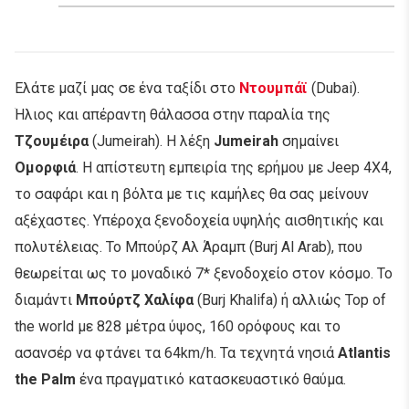
Ελάτε μαζί μας σε ένα ταξίδι στο
Ντουμπάϊ
(Dubai).
Ήλιος και απέραντη θάλασσα στην παραλία της
Τζουμέιρα
(Jumeirah). Η λέξη
Jumeirah
σημαίνει
Ομορφιά
. Η απίστευτη εμπειρία της ερήμου με Jeep 4X4,
το σαφάρι και η βόλτα με τις καμήλες θα σας μείνουν
αξέχαστες. Υπέροχα ξενοδοχεία υψηλής αισθητικής και
πολυτέλειας. Το Μπούρζ Αλ Άραμπ (Burj Al Arab), που
θεωρείται ως το μοναδικό 7* ξενοδοχείο στον κόσμο. Το
διαμάντι
Μπούρτζ Χαλίφα
(Burj Khalifa) ή αλλιώς Top of
the world με 828 μέτρα ύψος, 160 ορόφους και το
ασανσέρ να φτάνει τα 64km/h. Τα τεχνητά νησιά
Atlantis
the Palm
ένα πραγματικό κατασκευαστικό θαύμα.