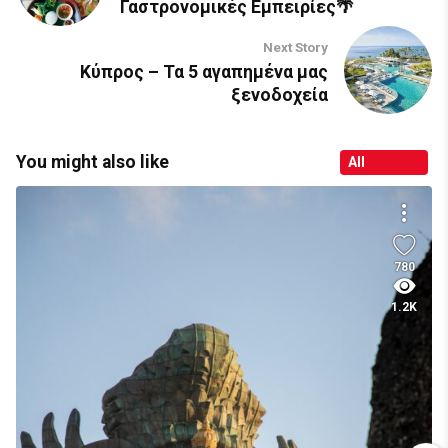
Γαστρονομικές Εμπειρίες🌴
Next Story
Κύπρος – Τα 5 αγαπημένα μας
ξενοδοχεία
You might also like
All
780
1.2K