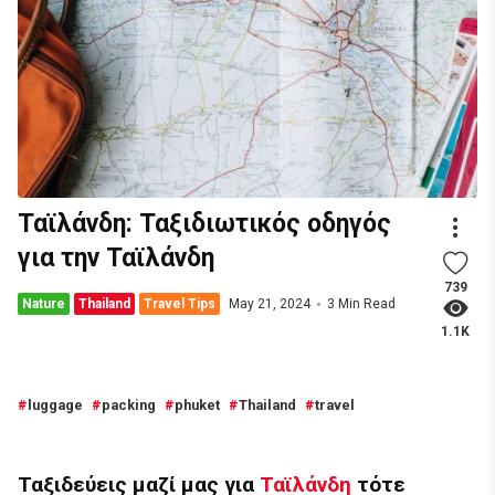
Ταϊλάνδη: Ταξιδιωτικός οδηγός
για την Ταϊλάνδη
739
Nature
Thailand
Travel Tips
May 21, 2024
3 Min Read
1.1K
luggage
packing
phuket
Thailand
travel
Ταξιδεύεις μαζί μας για
Ταϊλάνδη
τότε