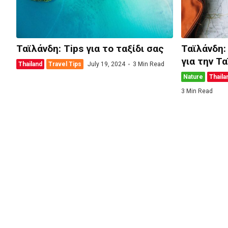
Ταϊλάνδη: Tips για το ταξίδι σας
Ταϊλάνδη:
για την Τ
Thailand
Travel Tips
July 19, 2024
3 Min Read
Nature
Thaila
3 Min Read