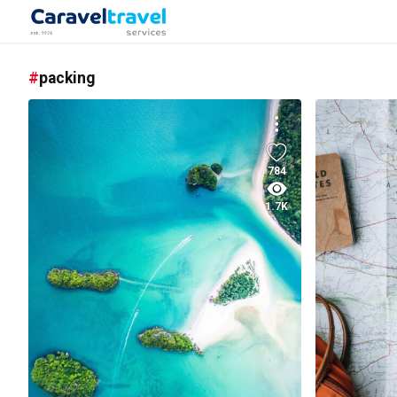
packing
784
1.7K