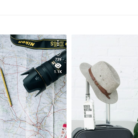
739
1.1K