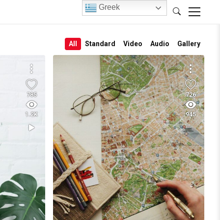
Greek
All
Standard
Video
Audio
Gallery
785
726
1.2K
945