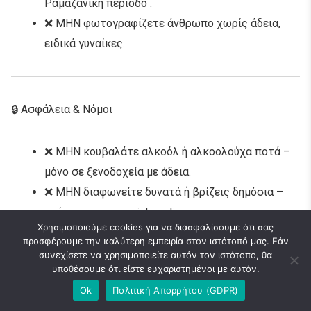
Ραμαζανική περίοδο .
❌ ΜΗΝ φωτογραφίζετε άνθρωπο χωρίς άδεια,
ειδικά γυναίκες.
🔒 Ασφάλεια & Νόμοι
❌ ΜΗΝ κουβαλάτε αλκοόλ ή αλκοολούχα ποτά –
μόνο σε ξενοδοχεία με άδεια.
❌ ΜΗΝ διαφωνείτε δυνατά ή βρίζεις δημόσια –
ακόμη και στα social media.
Χρησιμοποιούμε cookies για να διασφαλίσουμε ότι σας
❌ ΜΗΝ πετάτε σκουπίδια – υπάρχει πρόστιμο.
προσφέρουμε την καλύτερη εμπειρία στον ιστότοπό μας. Εάν
❌ ΜΗΝ αγγίζετε αντικείμενα στα καταστήματα
συνεχίσετε να χρησιμοποιείτε αυτόν τον ιστότοπο, θα
υποθέσουμε ότι είστε ευχαριστημένοι με αυτόν.
χωρίς να ρωτήσεις πρώτα (σε souq).
Ok
Πολιτική Απορρήτου (GDPR)