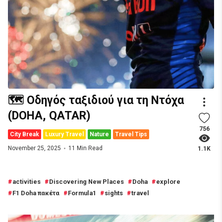
🗺️ Οδηγός ταξιδιού για τη Ντόχα
(DOHA, QATAR)
756
City Break
Luxury Travel
Nature
Travel Tips
November 25, 2025
11 Min Read
1.1K
activities
Discovering New Places
Doha
explore
F1 Doha πακέτα
Formula1
sights
travel