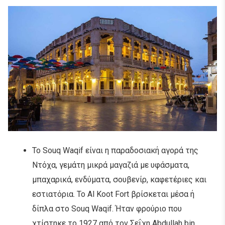
Το Souq Waqif είναι η παραδοσιακή αγορά της
Ντόχα, γεμάτη μικρά μαγαζιά με υφάσματα,
μπαχαρικά, ενδύματα, σουβενίρ, καφετέριες και
εστιατόρια. Το Al Koot Fort βρίσκεται μέσα ή
δίπλα στο Souq Waqif. Ήταν φρούριο που
χτίστηκε το 1927 από τον Σεΐχη Abdullah bin