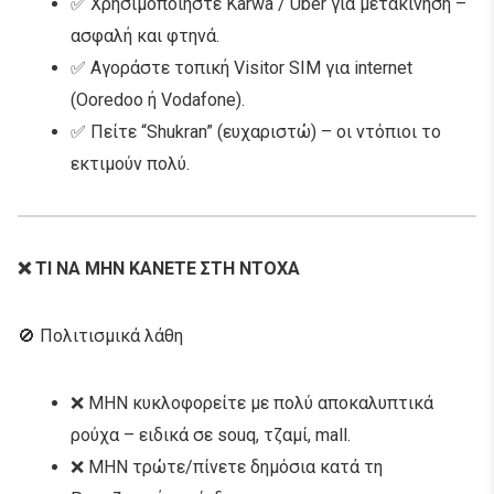
✅ Χρησιμοποιήστε Karwa / Uber για μετακίνηση –
ασφαλή και φτηνά.
✅ Αγοράστε τοπική Visitor SIM για internet
(Ooredoo ή Vodafone).
✅ Πείτε “Shukran” (ευχαριστώ) – οι ντόπιοι το
εκτιμούν πολύ.
❌ ΤΙ ΝΑ ΜΗΝ ΚΑΝΕΤΕ ΣΤΗ ΝΤΟΧΑ
🚫 Πολιτισμικά λάθη
❌ ΜΗΝ κυκλοφορείτε με πολύ αποκαλυπτικά
ρούχα – ειδικά σε souq, τζαμί, mall.
❌ ΜΗΝ τρώτε/πίνετε δημόσια κατά τη