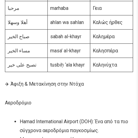
مرحبا
marhaba
Γεια
أهلا وسهلا
ahlan wa sahlan
Καλώς ήρθες
صباح الخير
sabah al-khayr
Καλημέρα
مساء الخير
masa’ al-khayr
Καλησπέρα
تصبح على خير
tusbiḥ ‘ala khayr
Καληνύχτα
✈️ Άφιξη & Μετακίνηση στην Ντόχα
Αεροδρόμιο
Hamad International Airport (DOH): Ένα από τα πιο
σύγχρονα αεροδρόμια παγκοσμίως.