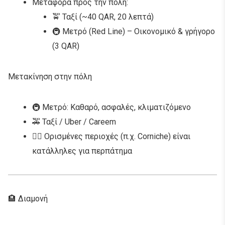
Μεταφορά προς την πόλη:
🚖 Ταξί (~40 QAR, 20 λεπτά)
🚇 Μετρό (Red Line) – Οικονομικό & γρήγορο
(3 QAR)
Μετακίνηση στην πόλη
🚇 Μετρό: Καθαρό, ασφαλές, κλιματιζόμενο
🚕 Ταξί / Uber / Careem
🚶‍♂️ Ορισμένες περιοχές (π.χ. Corniche) είναι
κατάλληλες για περπάτημα
🏨 Διαμονή