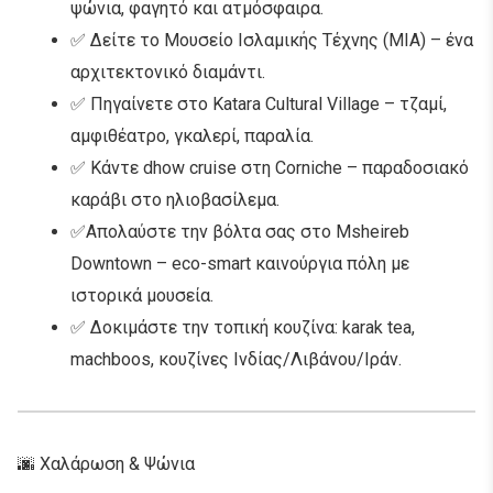
ψώνια, φαγητό και ατμόσφαιρα.
✅ Δείτε το Μουσείο Ισλαμικής Τέχνης (MIA) – ένα
αρχιτεκτονικό διαμάντι.
✅ Πηγαίνετε στο Katara Cultural Village – τζαμί,
αμφιθέατρο, γκαλερί, παραλία.
✅ Κάντε dhow cruise στη Corniche – παραδοσιακό
καράβι στο ηλιοβασίλεμα.
✅Απολαύστε την βόλτα σας στο Msheireb
Downtown – eco-smart καινούργια πόλη με
ιστορικά μουσεία.
✅ Δοκιμάστε την τοπική κουζίνα: karak tea,
machboos, κουζίνες Ινδίας/Λιβάνου/Ιράν.
🌆 Χαλάρωση & Ψώνια