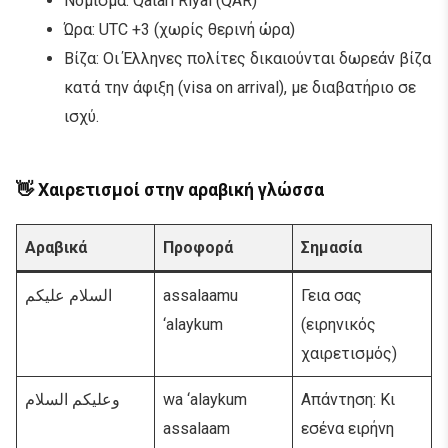
Νόμισμα: Qatari Riyal (QAR)
Ώρα: UTC +3 (χωρίς θερινή ώρα)
Βίζα: Οι Έλληνες πολίτες δικαιούνται δωρεάν βίζα
κατά την άφιξη (visa on arrival), με διαβατήριο σε
ισχύ.
👋 Χαιρετισμοί στην αραβική γλώσσα
Αραβικά
Προφορά
Σημασία
السلام عليكم
assalaamu
Γεια σας
‘alaykum
(ειρηνικός
χαιρετισμός)
وعليكم السلام
wa ‘alaykum
Απάντηση: Κι
assalaam
εσένα ειρήνη