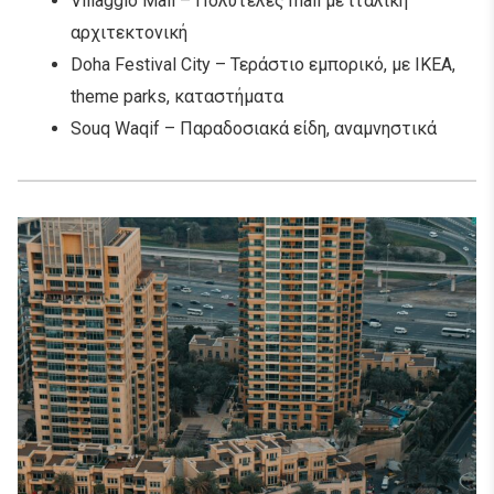
Villaggio Mall – Πολυτελές mall με ιταλική
αρχιτεκτονική
Doha Festival City – Τεράστιο εμπορικό, με IKEA,
theme parks, καταστήματα
Souq Waqif – Παραδοσιακά είδη, αναμνηστικά