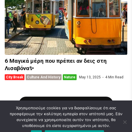
6 Μαγικά μέρη που πρέπει αν δεις στη
Λισαβόνα✨
City Break
Culture And History
Nature
May 13, 2025
4 Min Read
Load More Stories
Χρησιμοποιούμε cookies για να διασφαλίσουμε ότι σας
προσφέρουμε την καλύτερη εμπειρία στον ιστότοπό μας. Εάν
συνεχίσετε να χρησιμοποιείτε αυτόν τον ιστότοπο, θα
υποθέσουμε ότι είστε ευχαριστημένοι με αυτόν.
© 2026 Caravel Travel Blog | Ideas | News. Designed & Developed by