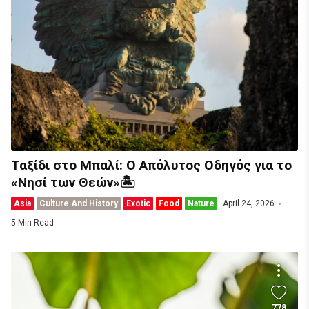
Ταξίδι στο Μπαλί: Ο Απόλυτος Οδηγός για το
«Νησί των Θεών»🏝️
Asia
Culture And History
Exotic
Food
Nature
April 24, 2026
5 Min Read
778