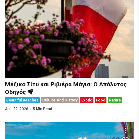
Μέξικο Σίτυ και Ριβιέρα Μάγια: Ο Απόλυτος
Οδηγός 🪇
Beautiful Beaches
Culture And History
Exotic
Food
Nature
April 22, 2026
5 Min Read