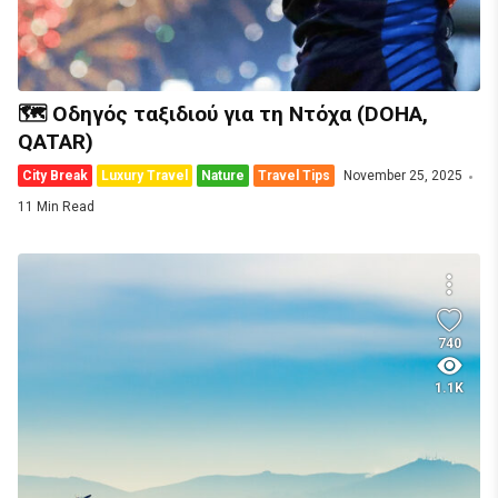
🗺️ Οδηγός ταξιδιού για τη Ντόχα (DOHA,
QATAR)
City Break
Luxury Travel
Nature
Travel Tips
November 25, 2025
11 Min Read
740
1.1K