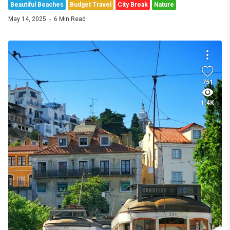
Beautiful Beaches
Budget Travel
City Break
Nature
May 14, 2025
6 Min Read
751
1.4K