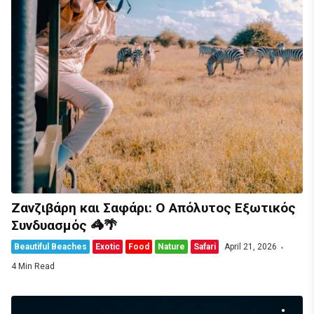
Ζανζιβάρη και Σαφάρι: Ο Απόλυτος Εξωτικός
Συνδυασμός 🦓🌴
Beautiful Beaches
Exotic
Food
Nature
Safari
April 21, 2026
4 Min Read