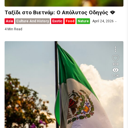
Ταξίδι στο Βιετνάμ: Ο Απόλυτος Οδηγός 🪭
Asia
Culture And History
Exotic
Food
Nature
April 24, 2026
4 Min Read
808
1.3K