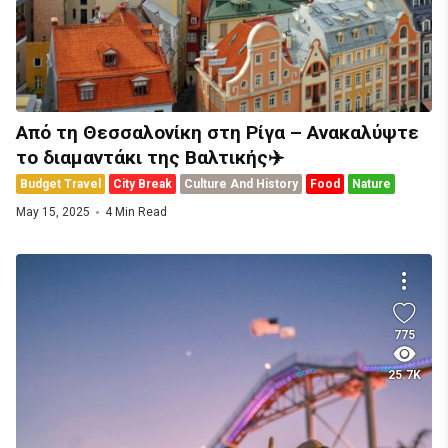
Από τη Θεσσαλονίκη στη Ρίγα – Ανακαλύψτε
το διαμαντάκι της Βαλτικής✈️
Budget Travel
City Break
Culture And History
Food
Nature
May 15, 2025
4 Min Read
775
25.7K