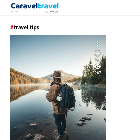
travel tips
746
967