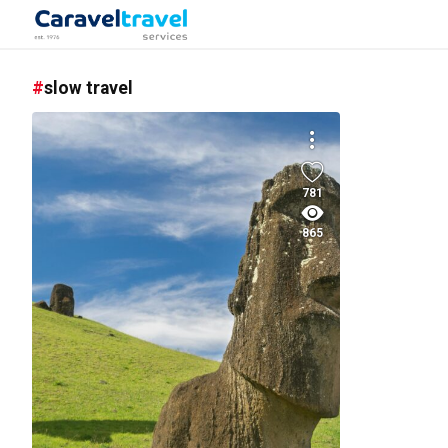
slow travel
781
865