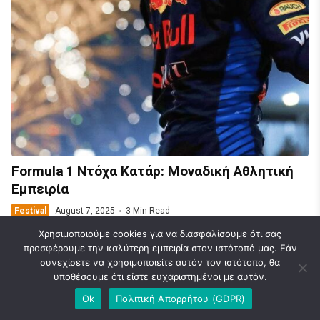
Formula 1 Ντόχα Κατάρ: Μοναδική Αθλητική
Εμπειρία
Festival
August 7, 2025
3 Min Read
Χρησιμοποιούμε cookies για να διασφαλίσουμε ότι σας
προσφέρουμε την καλύτερη εμπειρία στον ιστότοπό μας. Εάν
συνεχίσετε να χρησιμοποιείτε αυτόν τον ιστότοπο, θα
υποθέσουμε ότι είστε ευχαριστημένοι με αυτόν.
© 2026 Caravel Travel Blog | Ideas | News. Designed & Developed by
Ok
Πολιτική Απορρήτου (GDPR)
FlatLayers