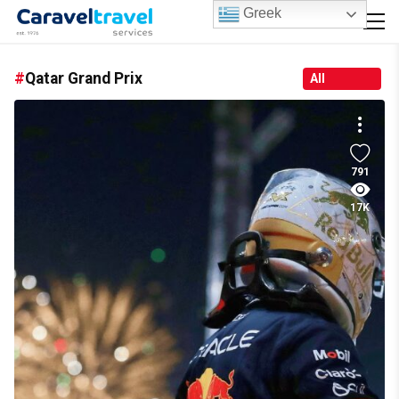
Greek
Qatar Grand Prix
All
791
17K