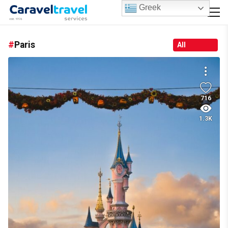
Greek
Paris
All
716
1.3K