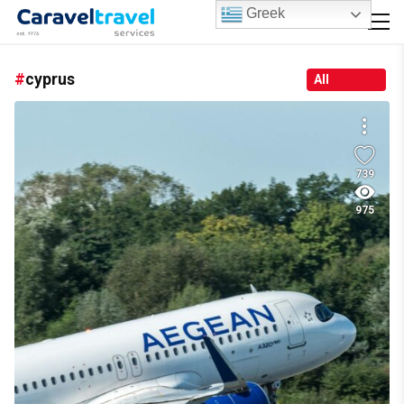
Greek
cyprus
All
739
975