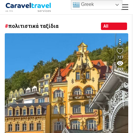
Greek
πολιτιστικά ταξίδια
All
727
893