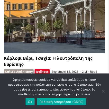
Κάρλοβι Βάρι, Τσεχία: Η λουτρόπολη της
Ευρώπης
Culture And History
Wellness
September 15, 2025
2 Min Read
Χρησιμοποιούμε cookies για να διασφαλίσουμε ότι σας
προσφέρουμε την καλύτερη εμπειρία στον ιστότοπό μας. Εάν
συνεχίσετε να χρησιμοποιείτε αυτόν τον ιστότοπο, θα
υποθέσουμε ότι είστε ευχαριστημένοι με αυτόν.
© 2026 Caravel Travel Blog | Ideas | News. Designed & Developed by
Ok
Πολιτική Απορρήτου (GDPR)
FlatLayers