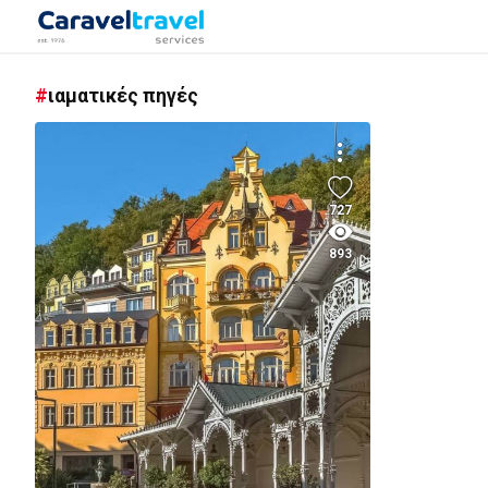
ιαματικές πηγές
727
893