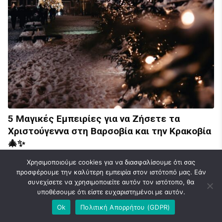
5 Μαγικές Εμπειρίες για να Ζήσετε τα
Χριστούγεννα στη Βαρσοβία και την Κρακοβία
🎄✨
Family
Luxury Travel
October 2, 2024
2 Min Read
Χρησιμοποιούμε cookies για να διασφαλίσουμε ότι σας
προσφέρουμε την καλύτερη εμπειρία στον ιστότοπό μας. Εάν
συνεχίσετε να χρησιμοποιείτε αυτόν τον ιστότοπο, θα
υποθέσουμε ότι είστε ευχαριστημένοι με αυτόν.
© 2026 Caravel Travel Blog | Ideas | News. Designed & Developed by
Ok
Πολιτική Απορρήτου (GDPR)
FlatLayers