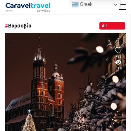
Greek
Βαρσοβία
All
783
3.1K