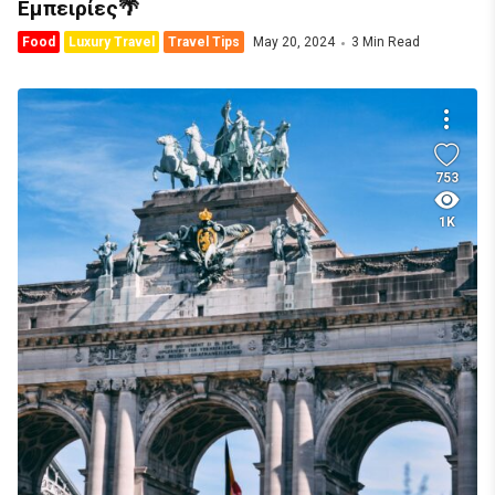
Εμπειρίες🌴
Food
Luxury Travel
Travel Tips
May 20, 2024
3 Min Read
753
1K