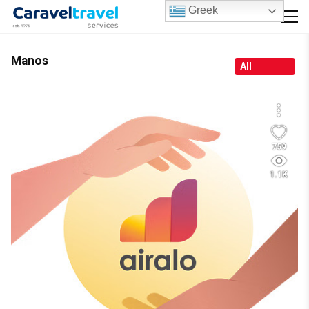
Greek
Manos
All
759
1.1K