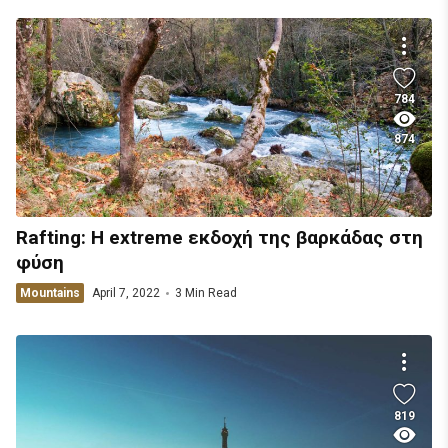
784
874
Rafting: Η extreme εκδοχή της βαρκάδας στη
φύση
Mountains
April 7, 2022
3 Min Read
819