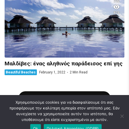
722
874
Μαλδίβες: ένας αληθινός παράδεισος επί γης
Beautiful Beaches
February 1, 2022
2 Min Read
Load More Stories
Χρησιμοποιούμε cookies για να διασφαλίσουμε ότι σας
προσφέρουμε την καλύτερη εμπειρία στον ιστότοπό μας. Εάν
συνεχίσετε να χρησιμοποιείτε αυτόν τον ιστότοπο, θα
υποθέσουμε ότι είστε ευχαριστημένοι με αυτόν.
© 2026 Caravel Travel Blog | Ideas | News. Designed & Developed by
Ok
Πολιτική Απορρήτου (GDPR)