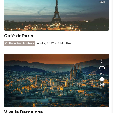
963
Café deParis
Culture And History
April 7, 2022
2 Min Read
814
869
Viva la Barcelona